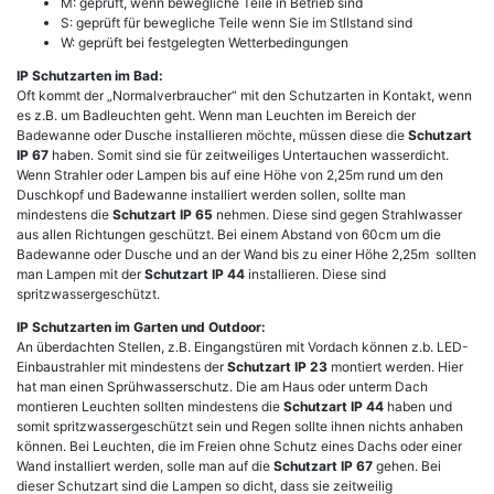
M: geprüft, wenn bewegliche Teile in Betrieb sind
S: geprüft für bewegliche Teile wenn Sie im Stllstand sind
W: geprüft bei festgelegten Wetterbedingungen
IP Schutzarten im Bad:
Oft kommt der „Normalverbraucher“ mit den Schutzarten in Kontakt, wenn
es z.B. um Badleuchten geht. Wenn man Leuchten im Bereich der
Badewanne oder Dusche installieren möchte, müssen diese die
Schutzart
IP 67
haben. Somit sind sie für zeitweiliges Untertauchen wasserdicht.
Wenn Strahler oder Lampen bis auf eine Höhe von 2,25m rund um den
Duschkopf und Badewanne installiert werden sollen, sollte man
mindestens die
Schutzart IP 65
nehmen. Diese sind gegen Strahlwasser
aus allen Richtungen geschützt. Bei einem Abstand von 60cm um die
Badewanne oder Dusche und an der Wand bis zu einer Höhe 2,25m sollten
man Lampen mit der
Schutzart IP 44
installieren. Diese sind
spritzwassergeschützt.
IP Schutzarten im Garten und Outdoor:
An überdachten Stellen, z.B. Eingangstüren mit Vordach können z.b. LED-
Einbaustrahler mit mindestens der
Schutzart IP 23
montiert werden. Hier
hat man einen Sprühwasserschutz. Die am Haus oder unterm Dach
montieren Leuchten sollten mindestens die
Schutzart IP 44
haben und
somit spritzwassergeschützt sein und Regen sollte ihnen nichts anhaben
können. Bei Leuchten, die im Freien ohne Schutz eines Dachs oder einer
Wand installiert werden, solle man auf die
Schutzart IP 67
gehen. Bei
dieser Schutzart sind die Lampen so dicht, dass sie zeitweilig