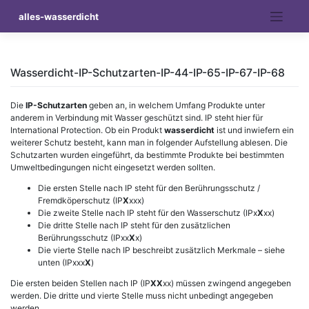
Skip
alles-wasserdicht
to
content
Wasserdicht-IP-Schutzarten-IP-44-IP-65-IP-67-IP-68
Die
IP-Schutzarten
geben an, in welchem Umfang Produkte unter
anderem in Verbindung mit Wasser geschützt sind. IP steht hier für
International Protection. Ob ein Produkt
wasserdicht
ist und inwiefern ein
weiterer Schutz besteht, kann man in folgender Aufstellung ablesen. Die
Schutzarten wurden eingeführt, da bestimmte Produkte bei bestimmten
Umweltbedingungen nicht eingesetzt werden sollten.
Die ersten Stelle nach IP steht für den Berührungsschutz /
Fremdköperschutz (IP
X
xxx)
Die zweite Stelle nach IP steht für den Wasserschutz (IPx
X
xx)
Die dritte Stelle nach IP steht für den zusätzlichen
Berührungsschutz (IPxx
X
x)
Die vierte Stelle nach IP beschreibt zusätzlich Merkmale – siehe
unten (IPxxx
X
)
Die ersten beiden Stellen nach IP (IP
XX
xx) müssen zwingend angegeben
werden. Die dritte und vierte Stelle muss nicht unbedingt angegeben
werden.